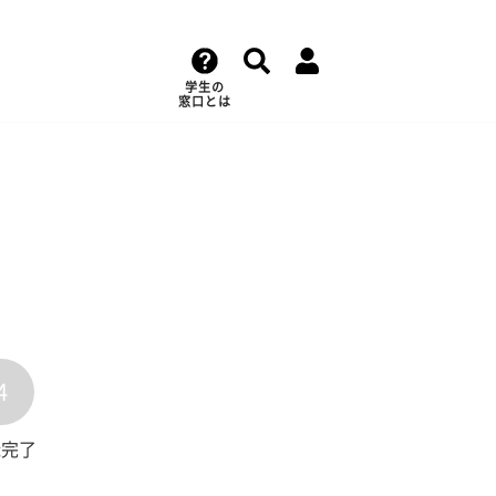
学生の
窓口とは
4
録完了