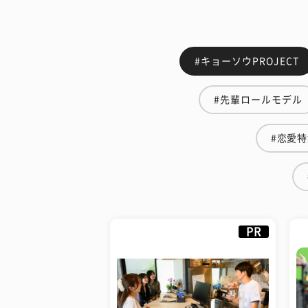
#キョーソウPROJECT
#先輩ロールモデル
#恋愛
PR