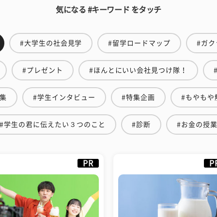
気になる #キーワード をタッチ
#大学生の社会見学
#留学ロードマップ
#ガク
#プレゼント
#ほんとにいい会社見つけ隊！
特集
#学生インタビュー
#特集企画
#もやもや
#学生の君に伝えたい３つのこと
#診断
#お金の授
PR
P