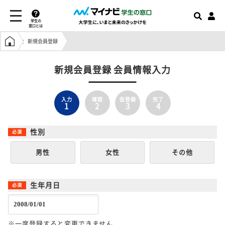
学生の
窓口とは
学生の窓口トップ
新規会員登録
新規会員登録 会員情報入力
入力
確認
仮登録
完了
1
2
3
4
性別
男性
女性
その他
生年月日
※一度登録すると変更できません