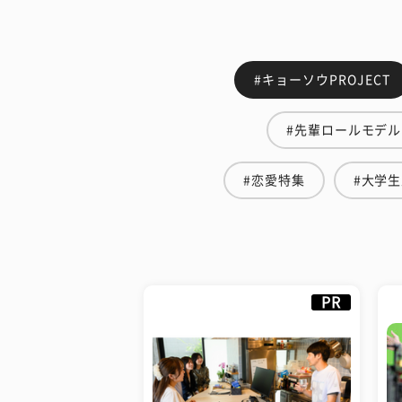
#キョーソウPROJECT
#先輩ロールモデル
#恋愛特集
#大学
PR