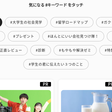
気になる #キーワード をタッチ
#大学生の社会見学
#留学ロードマップ
#ガク
#プレゼント
#ほんとにいい会社見つけ隊！
生正直レビュー
#診断
#もやもや解決ゼミ
#特
#学生の君に伝えたい３つのこと
PR
P