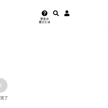
学生の
窓口とは
4
録完了