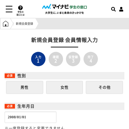
学生の
窓口とは
学生の窓口トップ
新規会員登録
新規会員登録 会員情報入力
入力
確認
仮登録
完了
1
2
3
4
性別
男性
女性
その他
生年月日
※一度登録すると変更できません