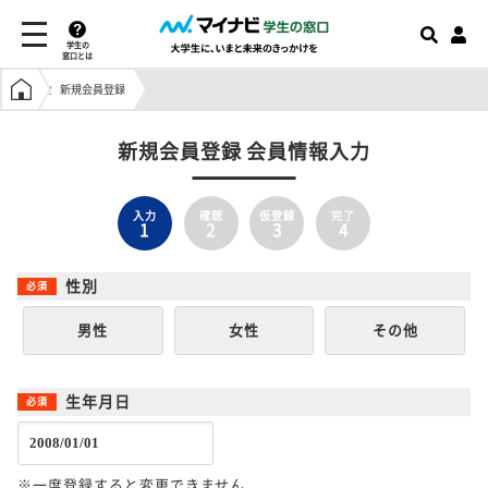
学生の
窓口とは
学生の窓口トップ
新規会員登録
新規会員登録 会員情報入力
入力
確認
仮登録
完了
1
2
3
4
性別
男性
女性
その他
生年月日
※一度登録すると変更できません