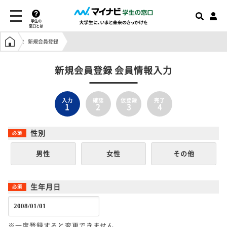
学生の
窓口とは
学生の窓口トップ
新規会員登録
新規会員登録 会員情報入力
入力
確認
仮登録
完了
1
2
3
4
性別
男性
女性
その他
生年月日
※一度登録すると変更できません