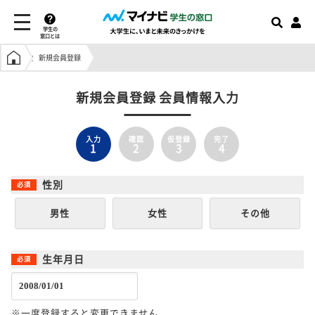
学生の
窓口とは
学生の窓口トップ
新規会員登録
新規会員登録 会員情報入力
入力
確認
仮登録
完了
1
2
3
4
性別
男性
女性
その他
生年月日
※一度登録すると変更できません