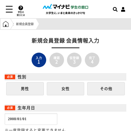
学生の
窓口とは
学生の窓口トップ
新規会員登録
新規会員登録 会員情報入力
入力
確認
仮登録
完了
1
2
3
4
性別
男性
女性
その他
生年月日
※一度登録すると変更できません