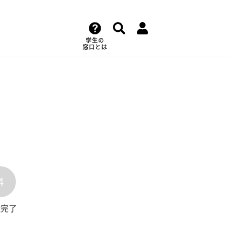
学生の
窓口とは
4
録完了