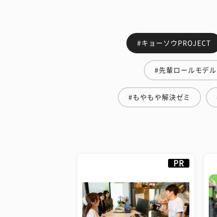
#キョーソウPROJECT
#先輩ロールモデル
#もやもや解決ゼミ
PR