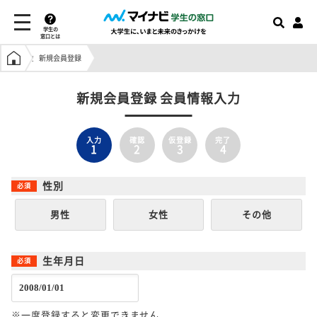
学生の
窓口とは
学生の窓口トップ
新規会員登録
新規会員登録 会員情報入力
入力
確認
仮登録
完了
1
2
3
4
性別
男性
女性
その他
生年月日
※一度登録すると変更できません