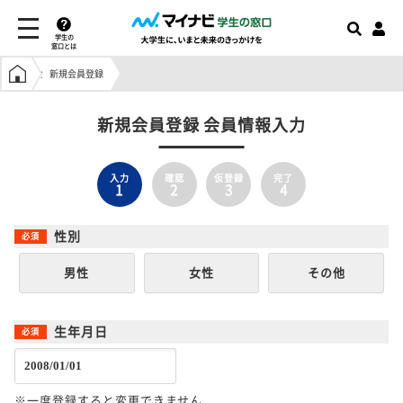
学生の
窓口とは
学生の窓口トップ
新規会員登録
新規会員登録 会員情報入力
入力
確認
仮登録
完了
1
2
3
4
性別
男性
女性
その他
生年月日
※一度登録すると変更できません