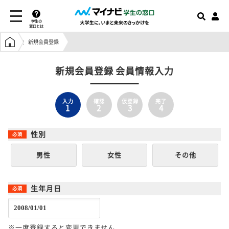
学生の
窓口とは
学生の窓口トップ
新規会員登録
新規会員登録 会員情報入力
入力
確認
仮登録
完了
1
2
3
4
性別
男性
女性
その他
生年月日
※一度登録すると変更できません