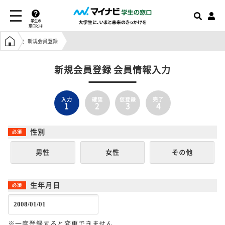
学生の
窓口とは
学生の窓口トップ
新規会員登録
新規会員登録 会員情報入力
入力
確認
仮登録
完了
1
2
3
4
性別
男性
女性
その他
生年月日
※一度登録すると変更できません