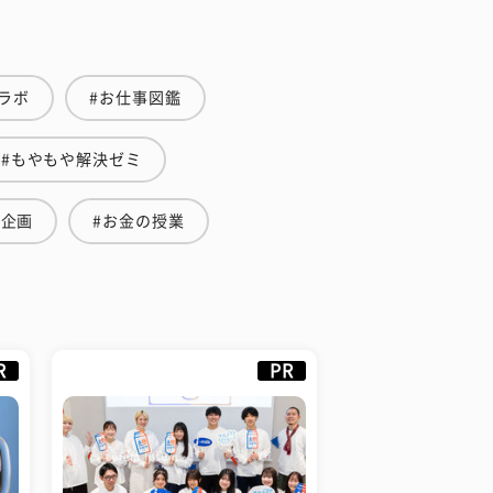
ラボ
#お仕事図鑑
#もやもや解決ゼミ
集企画
#お金の授業
R
PR