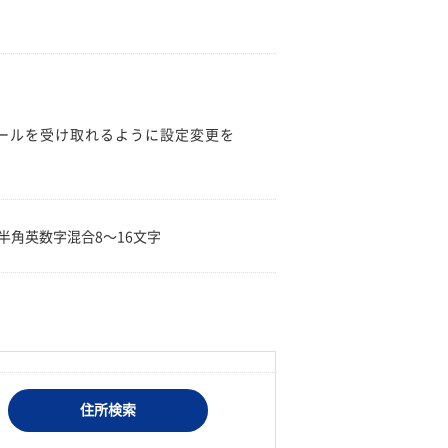
のメールを受け取れるように設定変更を
。
半角英数字混合8〜16文字
住所検索