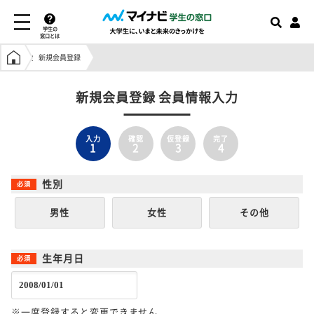
学生の
窓口とは
学生の窓口トップ
新規会員登録
新規会員登録 会員情報入力
入力
確認
仮登録
完了
1
2
3
4
性別
男性
女性
その他
生年月日
※一度登録すると変更できません