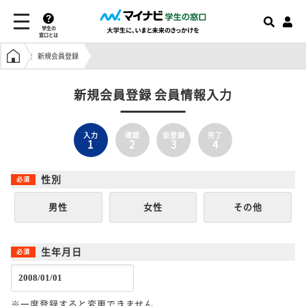
学生の
窓口とは
学生の窓口トップ
新規会員登録
新規会員登録 会員情報入力
入力
確認
仮登録
完了
1
2
3
4
性別
男性
女性
その他
生年月日
※一度登録すると変更できません