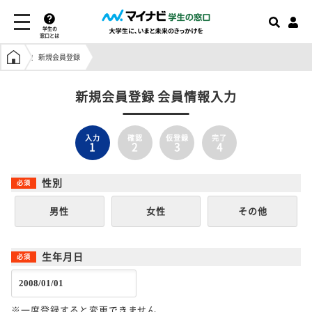
学生の
窓口とは
学生の窓口トップ
新規会員登録
新規会員登録 会員情報入力
入力
確認
仮登録
完了
1
2
3
4
性別
男性
女性
その他
生年月日
※一度登録すると変更できません