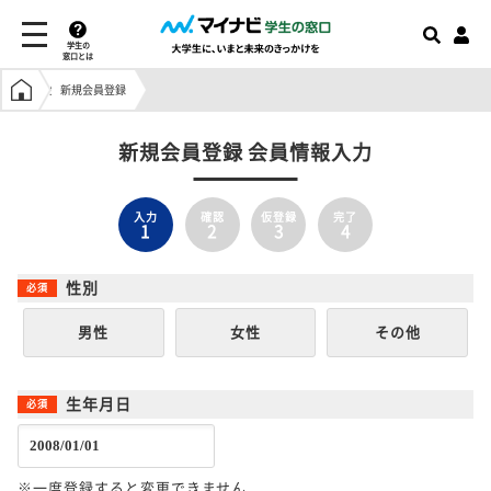
学生の
窓口とは
学生の窓口トップ
新規会員登録
新規会員登録 会員情報入力
入力
確認
仮登録
完了
1
2
3
4
性別
男性
女性
その他
生年月日
※一度登録すると変更できません