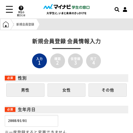
学生の
窓口とは
学生の窓口トップ
新規会員登録
新規会員登録 会員情報入力
入力
確認
仮登録
完了
1
2
3
4
性別
男性
女性
その他
生年月日
※一度登録すると変更できません