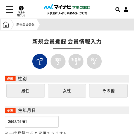
学生の
窓口とは
学生の窓口トップ
新規会員登録
新規会員登録 会員情報入力
入力
確認
仮登録
完了
1
2
3
4
性別
男性
女性
その他
生年月日
※一度登録すると変更できません