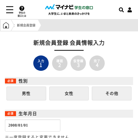
学生の
窓口とは
学生の窓口トップ
新規会員登録
新規会員登録 会員情報入力
入力
確認
仮登録
完了
1
2
3
4
性別
男性
女性
その他
生年月日
※一度登録すると変更できません