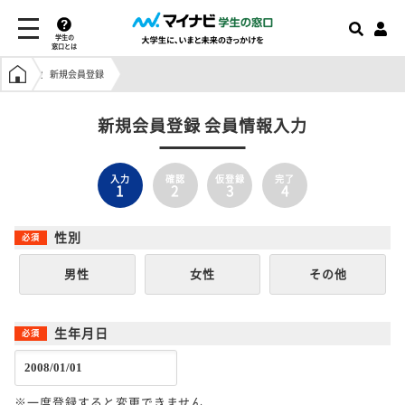
学生の
窓口とは
学生の窓口トップ
新規会員登録
新規会員登録 会員情報入力
入力
確認
仮登録
完了
1
2
3
4
性別
男性
女性
その他
生年月日
※一度登録すると変更できません