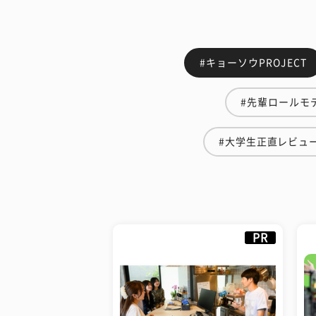
#キョーソウPROJECT
#先輩ロールモ
#大学生正直レビュ
PR