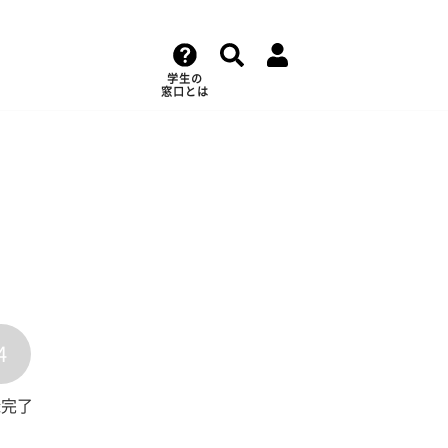
学生の
窓口とは
4
録完了