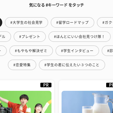
気になる #キーワード をタッチ
#大学生の社会見学
#留学ロードマップ
#ガク
デル
#プレゼント
#ほんとにいい会社見つけ隊！
ー
#もやもや解決ゼミ
#学生インタビュー
#
#恋愛特集
#学生の君に伝えたい３つのこと
PR
P