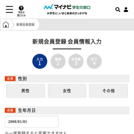
学生の
窓口とは
学生の窓口トップ
新規会員登録
新規会員登録 会員情報入力
入力
確認
仮登録
完了
1
2
3
4
性別
男性
女性
その他
生年月日
※一度登録すると変更できません