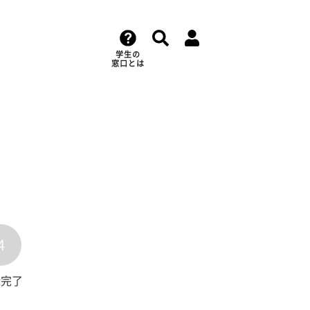
学生の
窓口とは
4
録完了