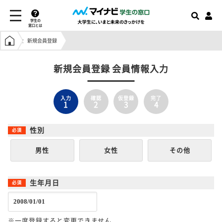
学生の
窓口とは
学生の窓口トップ
新規会員登録
新規会員登録 会員情報入力
入力
確認
仮登録
完了
1
2
3
4
性別
男性
女性
その他
生年月日
※一度登録すると変更できません