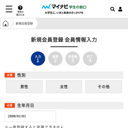
学生の
窓口とは
学生の窓口トップ
新規会員登録
新規会員登録 会員情報入力
入力
確認
仮登録
完了
1
2
3
4
性別
男性
女性
その他
生年月日
※一度登録すると変更できません