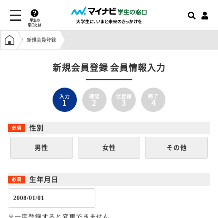
学生の
窓口とは
学生の窓口トップ
新規会員登録
新規会員登録 会員情報入力
入力
確認
仮登録
完了
1
2
3
4
性別
男性
女性
その他
生年月日
※一度登録すると変更できません