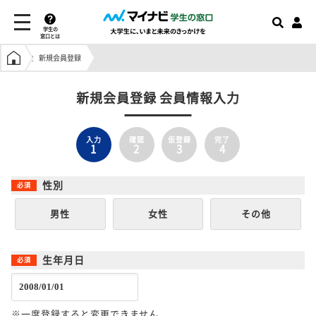
学生の
窓口とは
学生の窓口トップ
新規会員登録
新規会員登録 会員情報入力
入力
確認
仮登録
完了
1
2
3
4
性別
男性
女性
その他
生年月日
※一度登録すると変更できません