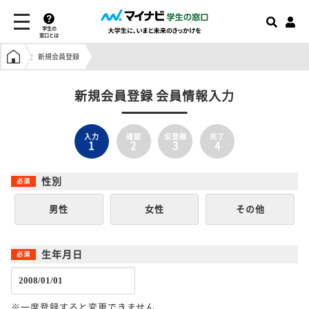
学生の
窓口とは
学生の窓口トップ
新規会員登録
新規会員登録 会員情報入力
入力
確認
仮登録
完了
1
2
3
4
性別
男性
女性
その他
生年月日
※一度登録すると変更できません