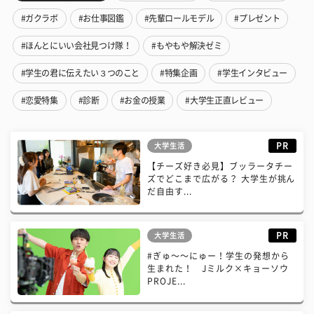
#ガクラボ
#お仕事図鑑
#先輩ロールモデル
#プレゼント
#ほんとにいい会社見つけ隊！
#もやもや解決ゼミ
#学生の君に伝えたい３つのこと
#特集企画
#学生インタビュー
#恋愛特集
#診断
#お金の授業
#大学生正直レビュー
PR
大学生活
【チーズ好き必見】ブッラータチー
ズでどこまで広がる？ 大学生が挑ん
だ自由す...
PR
大学生活
#ぎゅ〜〜にゅー！学生の発想から
生まれた！ Jミルク×キョーソウ
PROJE...