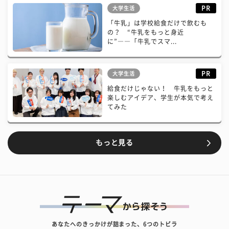
PR
大学生活
「牛乳」は学校給食だけで飲むも
の？ “牛乳をもっと身近
に”――「牛乳でスマ...
PR
大学生活
給食だけじゃない！ 牛乳をもっと
楽しむアイデア、学生が本気で考え
てみた
もっと見る
あなたへのきっかけが詰まった、6つのトビラ