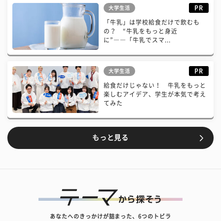
PR
大学生活
「牛乳」は学校給食だけで飲むも
の？ “牛乳をもっと身近
に”――「牛乳でスマ...
PR
大学生活
給食だけじゃない！ 牛乳をもっと
楽しむアイデア、学生が本気で考え
てみた
もっと見る
あなたへのきっかけが詰まった、6つのトビラ