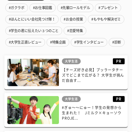
#ガクラボ
#お仕事図鑑
#先輩ロールモデル
#プレゼント
#ほんとにいい会社見つけ隊！
#お金の授業
#もやもや解決ゼミ
#学生の君に伝えたい３つのこと
#恋愛特集
#大学生正直レビュー
#特集企画
#学生インタビュー
#診断
PR
大学生活
【チーズ好き必見】ブッラータチー
ズでどこまで広がる？ 大学生が挑ん
だ自由す...
PR
大学生活
#ぎゅ〜〜にゅー！学生の発想から
生まれた！ Jミルク×キョーソウ
PROJE...