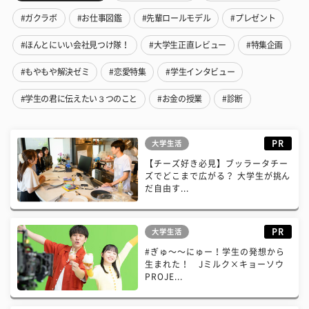
#ガクラボ
#お仕事図鑑
#先輩ロールモデル
#プレゼント
#ほんとにいい会社見つけ隊！
#大学生正直レビュー
#特集企画
#もやもや解決ゼミ
#恋愛特集
#学生インタビュー
#学生の君に伝えたい３つのこと
#お金の授業
#診断
PR
大学生活
【チーズ好き必見】ブッラータチー
ズでどこまで広がる？ 大学生が挑ん
だ自由す...
PR
大学生活
#ぎゅ〜〜にゅー！学生の発想から
生まれた！ Jミルク×キョーソウ
PROJE...