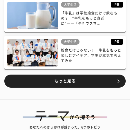
PR
大学生活
「牛乳」は学校給食だけで飲むも
の？ “牛乳をもっと身近
に”――「牛乳でスマ...
PR
大学生活
給食だけじゃない！ 牛乳をもっと
楽しむアイデア、学生が本気で考え
てみた
もっと見る
あなたへのきっかけが詰まった、6つのトビラ