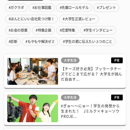
#ガクラボ
#お仕事図鑑
#先輩ロールモデル
#プレゼント
#ほんとにいい会社見つけ隊！
#大学生正直レビュー
#お金の授業
#特集企画
#恋愛特集
#学生インタビュー
#診断
#もやもや解決ゼミ
#学生の君に伝えたい３つのこと
PR
大学生活
【チーズ好き必見】ブッラータチー
ズでどこまで広がる？ 大学生が挑ん
だ自由す...
PR
大学生活
#ぎゅ〜〜にゅー！学生の発想から
生まれた！ Jミルク×キョーソウ
PROJE...