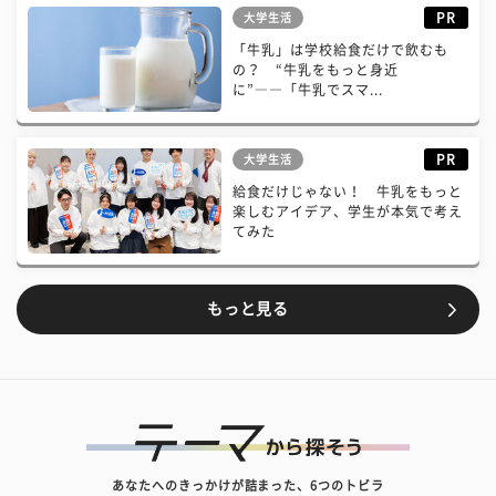
PR
大学生活
「牛乳」は学校給食だけで飲むも
の？ “牛乳をもっと身近
に”――「牛乳でスマ...
PR
大学生活
給食だけじゃない！ 牛乳をもっと
楽しむアイデア、学生が本気で考え
てみた
もっと見る
あなたへのきっかけが詰まった、6つのトビラ