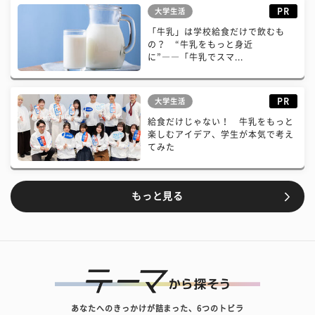
PR
大学生活
「牛乳」は学校給食だけで飲むも
の？ “牛乳をもっと身近
に”――「牛乳でスマ...
PR
大学生活
給食だけじゃない！ 牛乳をもっと
楽しむアイデア、学生が本気で考え
てみた
もっと見る
あなたへのきっかけが詰まった、6つのトビラ