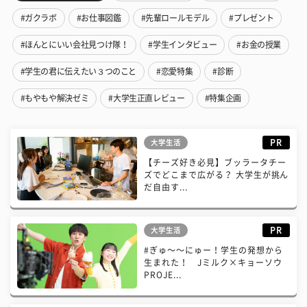
#ガクラボ
#お仕事図鑑
#先輩ロールモデル
#プレゼント
#ほんとにいい会社見つけ隊！
#学生インタビュー
#お金の授業
#学生の君に伝えたい３つのこと
#恋愛特集
#診断
#もやもや解決ゼミ
#大学生正直レビュー
#特集企画
PR
大学生活
【チーズ好き必見】ブッラータチー
ズでどこまで広がる？ 大学生が挑ん
だ自由す...
PR
大学生活
#ぎゅ〜〜にゅー！学生の発想から
生まれた！ Jミルク×キョーソウ
PROJE...