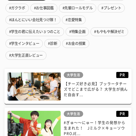
#ガクラボ
#お仕事図鑑
#先輩ロールモデル
#プレゼント
#ほんとにいい会社見つけ隊！
#恋愛特集
#学生の君に伝えたい３つのこと
#特集企画
#もやもや解決ゼミ
#学生インタビュー
#診断
#お金の授業
#大学生正直レビュー
PR
大学生活
【チーズ好き必見】ブッラータチー
ズでどこまで広がる？ 大学生が挑ん
だ自由す...
PR
大学生活
#ぎゅ〜〜にゅー！学生の発想から
生まれた！ Jミルク×キョーソウ
PROJE...