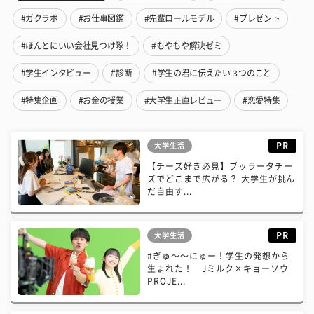
#ガクラボ
#お仕事図鑑
#先輩ロールモデル
#プレゼント
#ほんとにいい会社見つけ隊！
#もやもや解決ゼミ
#学生インタビュー
#診断
#学生の君に伝えたい３つのこと
#特集企画
#お金の授業
#大学生正直レビュー
#恋愛特集
PR
大学生活
【チーズ好き必見】ブッラータチー
ズでどこまで広がる？ 大学生が挑ん
だ自由す...
PR
大学生活
#ぎゅ〜〜にゅー！学生の発想から
生まれた！ Jミルク×キョーソウ
PROJE...