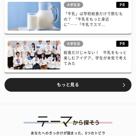
PR
大学生活
「牛乳」は学校給食だけで飲むも
の？ “牛乳をもっと身近
に”――「牛乳でスマ...
PR
大学生活
給食だけじゃない！ 牛乳をもっと
楽しむアイデア、学生が本気で考え
てみた
もっと見る
あなたへのきっかけが詰まった、6つのトビラ