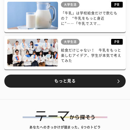
PR
大学生活
「牛乳」は学校給食だけで飲むも
の？ “牛乳をもっと身近
に”――「牛乳でスマ...
PR
大学生活
給食だけじゃない！ 牛乳をもっと
楽しむアイデア、学生が本気で考え
てみた
もっと見る
あなたへのきっかけが詰まった、6つのトビラ