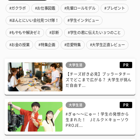
#ガクラボ
#お仕事図鑑
#先輩ロールモデル
#プレゼント
#ほんとにいい会社見つけ隊！
#学生インタビュー
#もやもや解決ゼミ
#診断
#学生の君に伝えたい３つのこと
#お金の授業
#特集企画
#恋愛特集
#大学生正直レビュー
PR
大学生活
【チーズ好き必見】ブッラータチー
ズでどこまで広がる？ 大学生が挑ん
だ自由す...
PR
大学生活
#ぎゅ〜〜にゅー！学生の発想から
生まれた！ Jミルク×キョーソウ
PROJE...