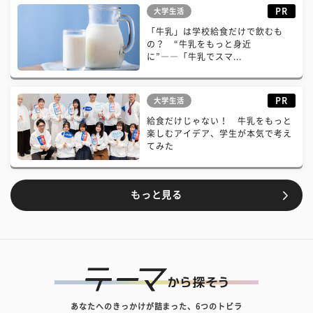
PR
大学生活
「牛乳」は学校給食だけで飲むも
の？ “牛乳をもっと身近
に”――「牛乳でスマ...
PR
大学生活
給食だけじゃない！ 牛乳をもっと
楽しむアイデア、学生が本気で考え
てみた
もっと見る
あなたへのきっかけが詰まった、6つのトビラ