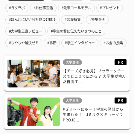
#ガクラボ
#お仕事図鑑
#先輩ロールモデル
#プレゼント
#ほんとにいい会社見つけ隊！
#恋愛特集
#特集企画
#大学生正直レビュー
#学生の君に伝えたい３つのこと
#もやもや解決ゼミ
#診断
#学生インタビュー
#お金の授業
PR
大学生活
【チーズ好き必見】ブッラータチー
ズでどこまで広がる？ 大学生が挑ん
だ自由す...
PR
大学生活
#ぎゅ〜〜にゅー！学生の発想から
生まれた！ Jミルク×キョーソウ
PROJE...