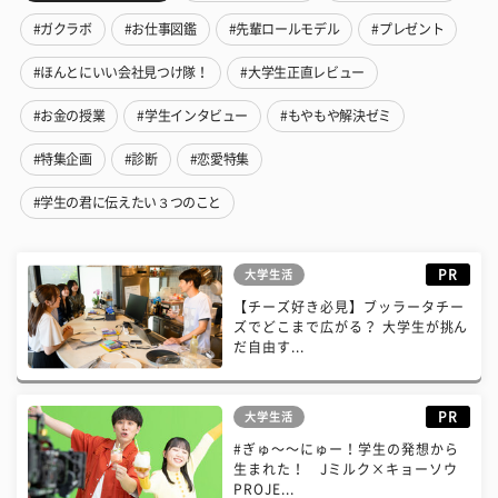
#ガクラボ
#お仕事図鑑
#先輩ロールモデル
#プレゼント
#ほんとにいい会社見つけ隊！
#大学生正直レビュー
#お金の授業
#学生インタビュー
#もやもや解決ゼミ
#特集企画
#診断
#恋愛特集
#学生の君に伝えたい３つのこと
PR
大学生活
【チーズ好き必見】ブッラータチー
ズでどこまで広がる？ 大学生が挑ん
だ自由す...
PR
大学生活
#ぎゅ〜〜にゅー！学生の発想から
生まれた！ Jミルク×キョーソウ
PROJE...