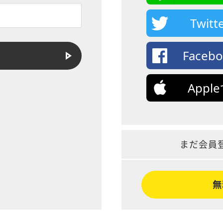
Twi
Face
App
まだ会員
無