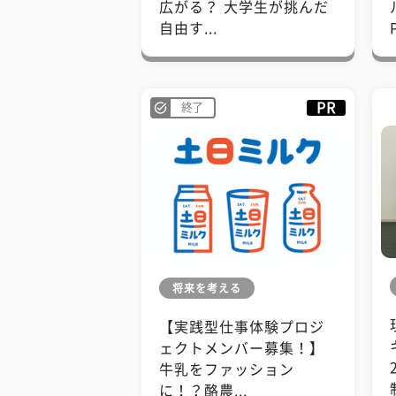
広がる？ 大学生が挑んだ
自由す...
PR
終了
将来を考える
【実践型仕事体験プロジ
ェクトメンバー募集！】
牛乳をファッション
に！？酪農...