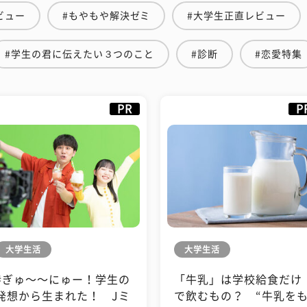
ビュー
#もやもや解決ゼミ
#大学生正直レビュー
#学生の君に伝えたい３つのこと
#診断
#恋愛特集
PR
P
大学生活
大学生活
#ぎゅ〜〜にゅー！学生の
「牛乳」は学校給食だけ
発想から生まれた！ Jミ
で飲むもの？ “牛乳を