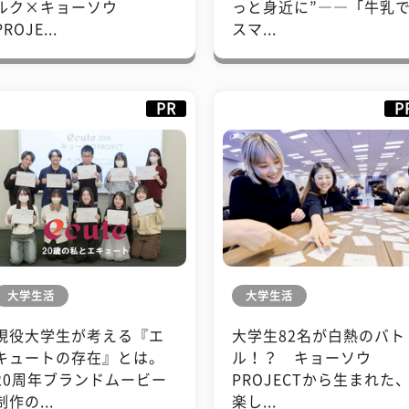
ルク×キョーソウ
っと身近に”――「牛乳
PROJE...
スマ...
PR
P
大学生活
大学生活
現役大学生が考える『エ
大学生82名が白熱のバト
キュートの存在』とは。
ル！？ キョーソウ
20周年ブランドムービー
PROJECTから生まれた
制作の...
楽し...