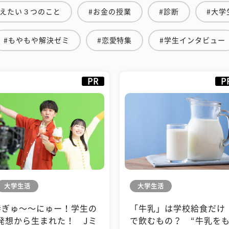
伝えたい３つのこと
#お金の授業
#診断
#大学
#もやもや解決ゼミ
#恋愛特集
#学生インタビュー
PR
P
大学生活
大学生活
#ぎゅ〜〜にゅー！学生の
「牛乳」は学校給食だけ
発想から生まれた！ Jミ
で飲むもの？ “牛乳を