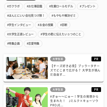
#ガクラボ
#お仕事図鑑
#先輩ロールモデル
#プレゼント
#ほんとにいい会社見つけ隊！
#もやもや解決ゼミ
#学生インタビュー
#お金の授業
#診断
#大学生正直レビュー
#学生の君に伝えたい３つのこと
#特集企画
#恋愛特集
PR
大学生活
【チーズ好き必見】ブッラータチー
ズでどこまで広がる？ 大学生が挑ん
だ自由す...
PR
大学生活
#ぎゅ〜〜にゅー！学生の発想から
生まれた！ Jミルク×キョーソウ
PROJE...