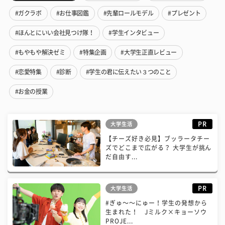
#ガクラボ
#お仕事図鑑
#先輩ロールモデル
#プレゼント
#ほんとにいい会社見つけ隊！
#学生インタビュー
#もやもや解決ゼミ
#特集企画
#大学生正直レビュー
#恋愛特集
#診断
#学生の君に伝えたい３つのこと
#お金の授業
PR
大学生活
【チーズ好き必見】ブッラータチー
ズでどこまで広がる？ 大学生が挑ん
だ自由す...
PR
大学生活
#ぎゅ〜〜にゅー！学生の発想から
生まれた！ Jミルク×キョーソウ
PROJE...