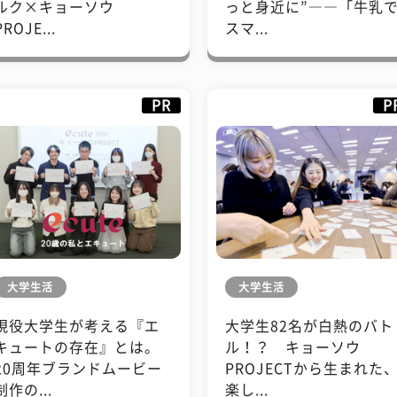
ルク×キョーソウ
っと身近に”――「牛乳
PROJE...
スマ...
PR
P
大学生活
大学生活
現役大学生が考える『エ
大学生82名が白熱のバト
キュートの存在』とは。
ル！？ キョーソウ
20周年ブランドムービー
PROJECTから生まれた
制作の...
楽し...