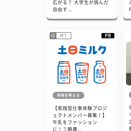
広がる？ 大学生が挑んだ
自由す...
PR
終了
将来を考える
【実践型仕事体験プロジ
ェクトメンバー募集！】
牛乳をファッション
に！？酪農...