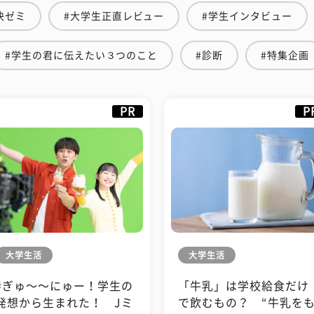
決ゼミ
#大学生正直レビュー
#学生インタビュー
#学生の君に伝えたい３つのこと
#診断
#特集企画
PR
P
大学生活
大学生活
#ぎゅ〜〜にゅー！学生の
「牛乳」は学校給食だけ
発想から生まれた！ Jミ
で飲むもの？ “牛乳を