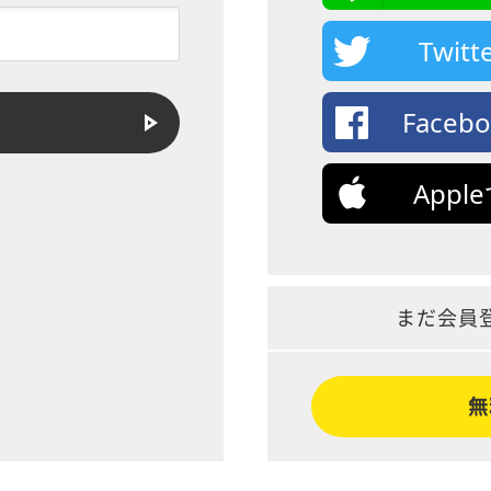
Twi
Face
App
まだ会員
無