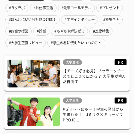
#ガクラボ
#お仕事図鑑
#先輩ロールモデル
#プレゼント
#ほんとにいい会社見つけ隊！
#学生インタビュー
#特集企画
#お金の授業
#診断
#もやもや解決ゼミ
#恋愛特集
#大学生正直レビュー
#学生の君に伝えたい３つのこと
PR
大学生活
【チーズ好き必見】ブッラータチー
ズでどこまで広がる？ 大学生が挑ん
だ自由す...
PR
大学生活
#ぎゅ〜〜にゅー！学生の発想から
生まれた！ Jミルク×キョーソウ
PROJE...