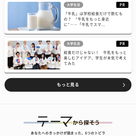
PR
大学生活
「牛乳」は学校給食だけで飲むも
の？ “牛乳をもっと身近
に”――「牛乳でスマ...
PR
大学生活
給食だけじゃない！ 牛乳をもっと
楽しむアイデア、学生が本気で考え
てみた
もっと見る
あなたへのきっかけが詰まった、6つのトビラ