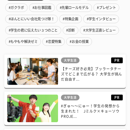
#ガクラボ
#お仕事図鑑
#先輩ロールモデル
#プレゼント
#ほんとにいい会社見つけ隊！
#特集企画
#学生インタビュー
#学生の君に伝えたい３つのこと
#診断
#大学生正直レビュー
#もやもや解決ゼミ
#恋愛特集
#お金の授業
PR
大学生活
【チーズ好き必見】ブッラータチー
ズでどこまで広がる？ 大学生が挑ん
だ自由す...
PR
大学生活
#ぎゅ〜〜にゅー！学生の発想から
生まれた！ Jミルク×キョーソウ
PROJE...