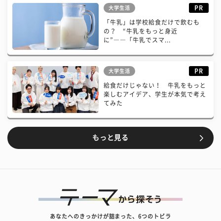
PR
大学生活
「牛乳」は学校給食だけで飲むも
の？ “牛乳をもっと身近
に”――「牛乳でスマ...
PR
大学生活
給食だけじゃない！ 牛乳をもっと
楽しむアイデア、学生が本気で考え
てみた
もっと見る
あなたへのきっかけが詰まった、6つのトビラ