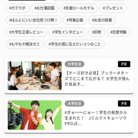
#ガクラボ
#お仕事図鑑
#先輩ロールモデル
#プレゼント
#ほんとにいい会社見つけ隊！
#特集企画
#お金の授業
#大学生正直レビュー
#学生インタビュー
#診断
#恋愛特集
#もやもや解決ゼミ
#学生の君に伝えたい３つのこと
PR
大学生活
【チーズ好き必見】ブッラータチー
ズでどこまで広がる？ 大学生が挑ん
だ自由す...
PR
大学生活
#ぎゅ〜〜にゅー！学生の発想から
生まれた！ Jミルク×キョーソウ
PROJE...