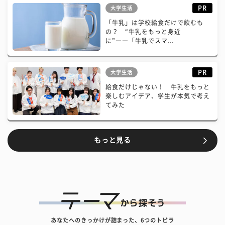
PR
大学生活
「牛乳」は学校給食だけで飲むも
の？ “牛乳をもっと身近
に”――「牛乳でスマ...
PR
大学生活
給食だけじゃない！ 牛乳をもっと
楽しむアイデア、学生が本気で考え
てみた
もっと見る
あなたへのきっかけが詰まった、6つのトビラ