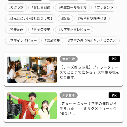
#ガクラボ
#お仕事図鑑
#先輩ロールモデル
#プレゼント
#ほんとにいい会社見つけ隊！
#診断
#もやもや解決ゼミ
#特集企画
#お金の授業
#大学生正直レビュー
#学生インタビュー
#恋愛特集
#学生の君に伝えたい３つのこと
PR
大学生活
【チーズ好き必見】ブッラータチー
ズでどこまで広がる？ 大学生が挑ん
だ自由す...
PR
大学生活
#ぎゅ〜〜にゅー！学生の発想から
生まれた！ Jミルク×キョーソウ
PROJE...