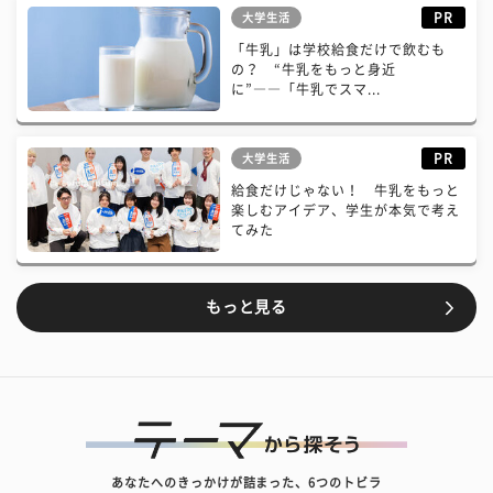
PR
大学生活
「牛乳」は学校給食だけで飲むも
の？ “牛乳をもっと身近
に”――「牛乳でスマ...
PR
大学生活
給食だけじゃない！ 牛乳をもっと
楽しむアイデア、学生が本気で考え
てみた
もっと見る
あなたへのきっかけが詰まった、6つのトビラ